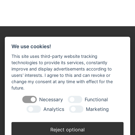
We use cookies!
This site uses third-party website tracking
technologies to provide its services, constantly
Impressum
Datenschutz
Widerruf-Formular
improve and display advertisements according to
users' interests. I agree to this and can revoke or
Cookie-Einstellungen ändern
change my consent at any time with effect for the
future.
Tebart Baustoffe
Lange Straße 85
Necessary
Functional
47608 Geldern-Kapellen
Analytics
Marketing
Telefon: 0 28 38 / 38 70
Telefax: 0 28 38 / 14 94
​​​​​​​info(at)tebart-baustoffe.de
Reject optional