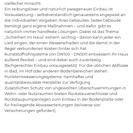
vielfacher Hinsicht.
Ein reibungsloser und natürlich passgenauer Einbau ist
Voraussetzung – selbstverständlich genauestens angepasst an
die individuellen Vorgaben Ihres Gebäudes. Jedes Gebäude
benötigt ganz eigene Maßnahmen – und dafür gibt es
natürlich immer handfeste Lösungen. Dabei ist das Thema
„Sicherheit im Haus“ extrem wichtig – davon kann jeder ein
Lied singen, der einen Wasserschaden und die damit in der
Regel verbundenen Kosten hinter sich hat.
Kunststoffrohrsysteme von DN100 - DN500 entwässern Ihr Haus
äußerst flexibel – und sind dabei auch zuverlässig
(fachgerechter Einbau vorausgesetzt). Für die üblichen Abflüsse
in Bad, im Hof oder anderen Bodenbereichen stehen
Punktentwässerungssysteme namhafter und
qualitätsbewusster Hersteller zur Verfügung
Zusätzlichen Schutz von ungewollten Überschwemmungen in
Wohn- oder Nutzräumen bieten Rückstauverschlüsse und
Rückstaupumpanlagen zum Einbau in der Bodenplatte oder
für freiliegende Abwasserleitungen (teilweise von
Versicherungen gefordert).