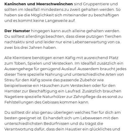
Kaninchen und Meerschweinchen
sind Gruppentiere und
sollten im Idealfall mindestens zu zweit gehalten werden. So
haben sie die Möglichkeit sich miteinander zu beschäftigen
und es kommt keine Langeweile auf.
Der Hamster
hingegen kann auch alleine gehalten werden.
Du solltest allerdings beachten, dass diese putzigen Tierchen
nachtaktiv sind und leider nur eine Lebenserwartung von ca.
zwei bis drei Jahren haben.
Alle Kleintiere benötigen einen Käfig mit ausreichend Platz
zum Toben, Spielen und Verstecken. Im Idealfall zusätzlich ein
Aussengehege für genügend Auslauf. Ausserdem braucht jedes
dieser Tiere spezielle Nahrung und unterschiedliche Arten von
Streu für den Käfig sowie das passende Zubehör wie
beispielsweise ein Häuschen zum Verstecken oder für den
Hamster zur Beschäftigung ein Laufrad. Zusätzlich brauchen
Nagetiere spezielle Naturhölzer zur Zahnpflege da es sonst zu
Fehlstellungen des Gebisses kommen kann.
Du solltest dir also genau überlegen welches Tier für dich am
besten geeignet ist. Es handelt sich um Lebewesen mit den
unterschiedlichsten Bedürfnissen und du trägst die
Verantwortung dafür, dass dein Haustier ein glückliches und