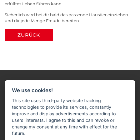
erfülltes Leben führen kann.
Sicherlich wird bei dir bald das passende Haustier einziehen
und dir jede Menge Freude bereiten…
ZURÜCK
We use cookies!
This site uses third-party website tracking
technologies to provide its services, constantly
Impressum
Datenschutz
Widerruf-Formular
improve and display advertisements according to
users' interests. I agree to this and can revoke or
Cookie-Einstellungen ändern
change my consent at any time with effect for the
future.
Tebart Baustoffe