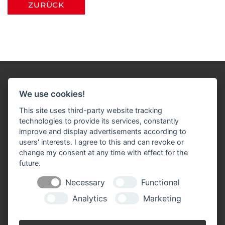
ZURÜCK
We use cookies!
This site uses third-party website tracking
technologies to provide its services, constantly
Impressum
Datenschutz
Widerruf-Formular
improve and display advertisements according to
users' interests. I agree to this and can revoke or
Cookie-Einstellungen ändern
change my consent at any time with effect for the
future.
Tebart Baustoffe
Lange Straße 85
Necessary
Functional
47608 Geldern-Kapellen
Analytics
Marketing
Telefon: 0 28 38 / 38 70
Telefax: 0 28 38 / 14 94
​​​​​​​info(at)tebart-baustoffe.de