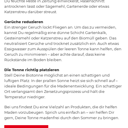
Du feuchte Reste in Zeitung einwickelst, Rasenschnitt
antrocknen lässt oder Sägemehl, Gartenerde oder etwas
Katzenstreu darüber streust.
Gerüche reduzieren
Ein strenger Geruch lockt Fliegen an. Um das zu vermeiden,
kannst Du regelmäßig eine dünne Schicht Gartenkalk,
Gesteinsmehl oder Katzenstreu auf den Biomüll geben. Das
neutralisiert Gerüche und trocknet zusätzlich ein. Auch etwas
Essigwasser zum Ausspülen der leeren Tonne kann helfen, den
Geruch zu minimieren – aber achte darauf, dass keine
Rückstände im Boden bleiben.
Die Tonne richtig platzieren
Stell Deine Biotonne möglichst an einen schattigen und
luftigen Platz. In der prallen Sonne heizt sie sich schnell auf –
ideale Bedingungen für die Madenentwicklung. Ein schattiger
Ort verlangsamt den Zersetzungsprozess und hält die
Temperatur niedriger.
Bei uns findest Du eine Vielzahl an Produkten, die dir helfen
Maden vorzubeugen. Sprich uns einfach an – wir helfen Dir
gern, Deine Tonne madenfrei durch den Sommer zu bringen.