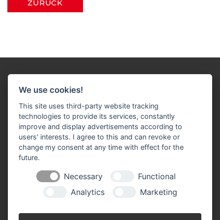
ZURÜCK
We use cookies!
This site uses third-party website tracking
technologies to provide its services, constantly
Impressum
Datenschutz
Widerruf-Formular
improve and display advertisements according to
users' interests. I agree to this and can revoke or
Cookie-Einstellungen ändern
change my consent at any time with effect for the
future.
Tebart Baustoffe
Lange Straße 85
Necessary
Functional
47608 Geldern-Kapellen
Analytics
Marketing
Telefon: 0 28 38 / 38 70
Telefax: 0 28 38 / 14 94
​​​​​​​info(at)tebart-baustoffe.de